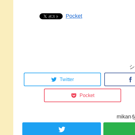
Pocket
シ
Twitter
Pocket
mika