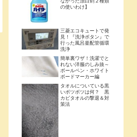
なかった漂白剤２種類
の使いわけ】
三菱エコキュートで発
見！『洗浄ボタン』で
行った風呂釜配管循環
洗浄
簡単裏ワザ！洗濯でと
れない洋服のしみ抜～
ボールペン・ホワイト
ボードマーカー編
タオルについている黒
いボツボツは何？ 黒
カビタオルの撃退＆対
策法