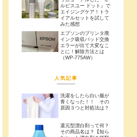
ルビスユー ドット』で
エイジングケア！トラ
イアルセットを試して
みた感想
エプソンのプリンタ廃
インク吸収パッド交換
エラーが出て大変なこ
とに！解除方法とは
（WP-775AW）
人気記事
洗濯をしたら白い服が
青くなった！！ その
原因３つと対処法は？
還元型漂白剤って何？
その商品名は？【知ら