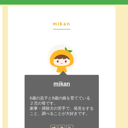
mikan
mikan
6歳の息子と8歳の娘を育てている
２児の母です。
家事・掃除大の苦手で、発見をする
こと、調べることが大好きです。