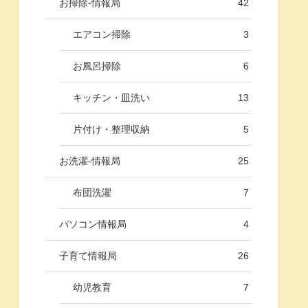
お掃除-情報局
42
エアコン掃除
3
お風呂掃除
6
キッチン・皿洗い
13
片付け・整理収納
5
お洗濯-情報局
25
布団洗濯
7
パソコン情報局
4
子育て情報局
26
幼児教育
7