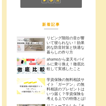
新着記事
リビング階段の音が響
いて寝られない！効果
的な防音対策と快適な
暮らしの作り方
ahamoから楽天モバイ
ルに乗り換え！徹底比
較して実感したこと
学資保険の無料相談サ
イト「ガーデン」の無
料相談のプレゼントは
いつ届く？学資保険を
考える上での特徴とは!
リニューアルした『オ