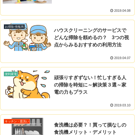
2019.04.08
お掃除-情報局
ハウスクリーニングのサービスで
どんな掃除を頼めるの？ 3つの視
点からみるおすすめの利用方法
2019.04.07
便利家電
頑張りすぎずない！忙しすぎる人
の掃除を時短に～解決策３選～家
電の力もプラス
2019.03.10
キッチン・皿洗い
食洗機は必要？！買って損なしの
食洗機メリット・デメリット