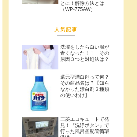
とに！解除方法とは
（WP-775AW）
人気記事
洗濯をしたら白い服が
青くなった！！ その
原因３つと対処法は？
還元型漂白剤って何？
その商品名は？【知ら
なかった漂白剤２種類
の使いわけ】
三菱エコキュートで発
見！『洗浄ボタン』で
行った風呂釜配管循環