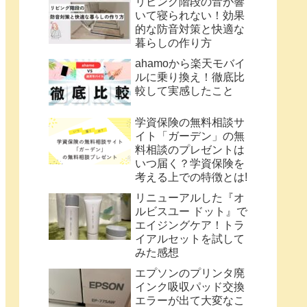
リビング階段の音が響
いて寝られない！効果
的な防音対策と快適な
暮らしの作り方
ahamoから楽天モバイ
ルに乗り換え！徹底比
較して実感したこと
学資保険の無料相談サ
イト「ガーデン」の無
料相談のプレゼントは
いつ届く？学資保険を
考える上での特徴とは!
リニューアルした『オ
ルビスユー ドット』で
エイジングケア！トラ
イアルセットを試して
みた感想
エプソンのプリンタ廃
インク吸収パッド交換
エラーが出て大変なこ